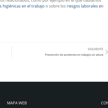
los relacionados, como por ejemplo en el que hablamos
 higiénicas en el trabajo
o sobre los
riesgos laborales en
SIGUIENTE
Prevención de accidentes en trabajos en altura
MAPA WEB
CO