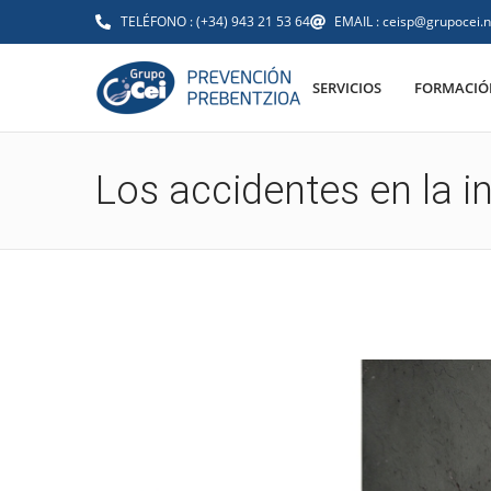
TELÉFONO : (+34) 943 21 53 64
EMAIL : ceisp@grupocei.n
SERVICIOS
FORMACIÓN
Los accidentes en la 