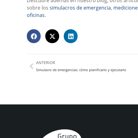
Descubre además en nuestro blog, otros artícu
sobre los
simulacros de emergencia
,
mediciones
oficinas
.
ANTERIOR
Simulacro de emergencias: cómo planificarlo y ejecutarlo