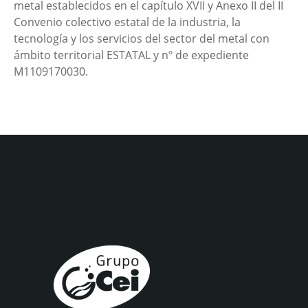
metal establecidos en el capítulo XVII y Anexo II del II
Convenio colectivo estatal de la industria, la
tecnología y los servicios del sector del metal con
ámbito territorial ESTATAL y nº de expediente
M1109170030.