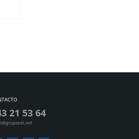
NTACTO
43 21 53 64
sp@grupocei.net