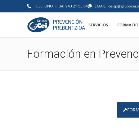
TELÉFONO : (+34) 943 21 53 64
EMAIL : ceisp@grupocei.n
SERVICIOS
FORMACIÓN
Formación en Prevenc
FORM