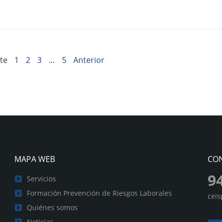
te
1
2
3
…
5
Anterior
MAPA WEB
CO
9
Servicios
Formación Prevención de Riesgos Laborales
cei
Quiénes somos
Noticias