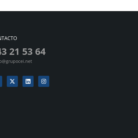
NTACTO
43 21 53 64
sp@grupocei.net