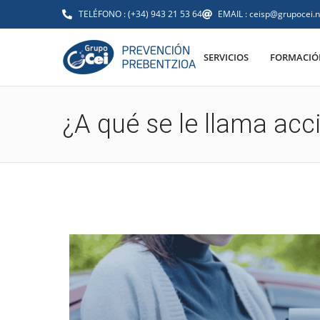
TELÉFONO : (+34) 943 21 53 64
EMAIL : ceisp@grupocei.n
SERVICIOS
FORMACIÓN
¿A qué se le llama acc