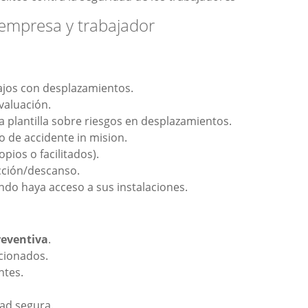
 empresa y trabajador
ajos con desplazamientos.
valuación.
a plantilla sobre riesgos en desplazamientos.
 de accidente in mision.
opios o facilitados).
ción/descanso.
do haya acceso a sus instalaciones.
reventiva
.
cionados.
ntes.
ad segura.