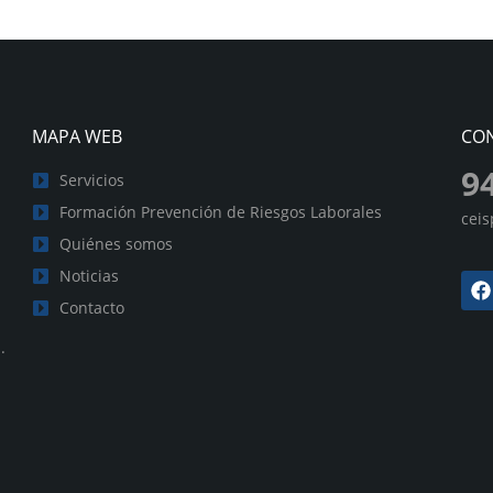
MAPA WEB
CO
9
Servicios
Formación Prevención de Riesgos Laborales
cei
Quiénes somos
Noticias
Contacto
.