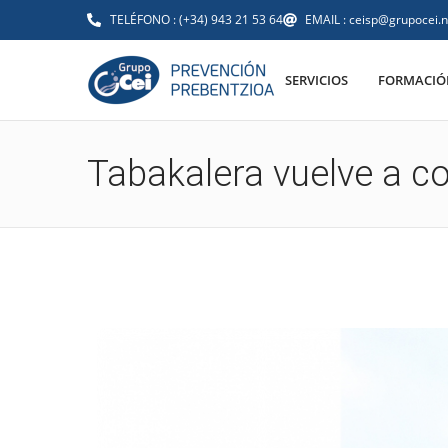
TELÉFONO : (+34) 943 21 53 64
EMAIL : ceisp@grupocei.n
SERVICIOS
FORMACIÓN
Tabakalera vuelve a c