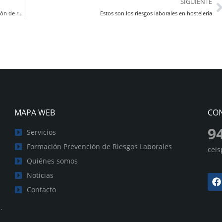
SIGUIENTE
1 de octubre de 2022, fecha límite para la formación en prevención de riesgos laborales de las plantillas del Sector Metal
Estos son los riesgos laborales en hostelería
MAPA WEB
CO
9
Servicios
Formación Prevención de Riesgos Laborales
cei
Quiénes somos
Noticias
Contacto
.