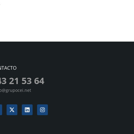
NTACTO
43 21 53 64
sp@grupocei.net