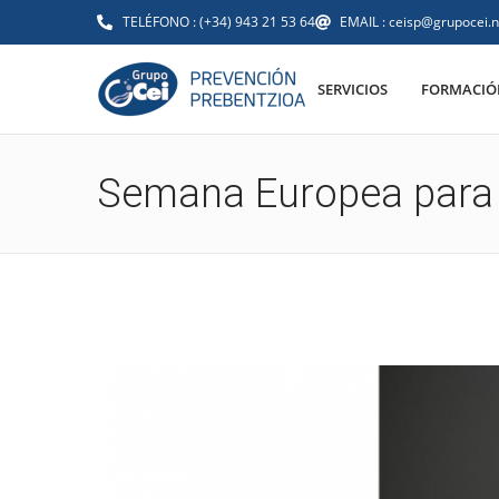
TELÉFONO : (+34) 943 21 53 64
EMAIL : ceisp@grupocei.n
SERVICIOS
FORMACIÓN
Semana Europea para l