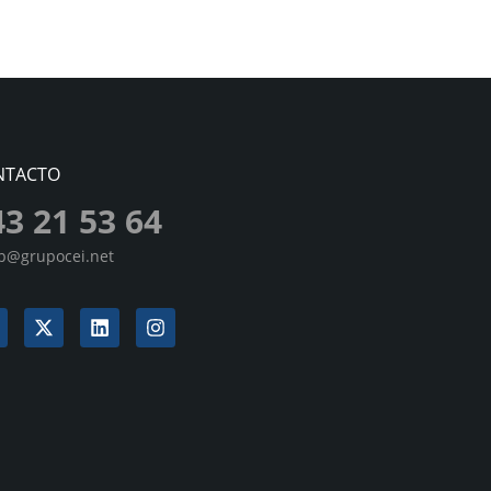
NTACTO
43 21 53 64
sp@grupocei.net