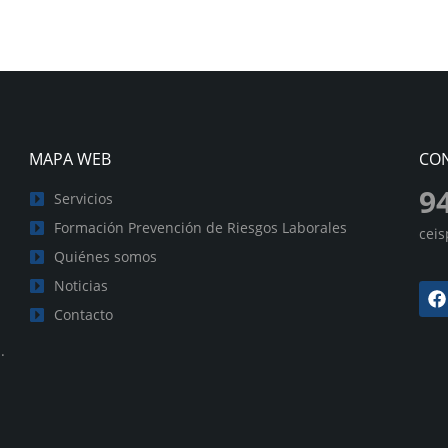
MAPA WEB
CO
9
Servicios
Formación Prevención de Riesgos Laborales
cei
Quiénes somos
Noticias
Contacto
.