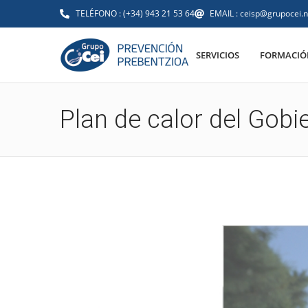
TELÉFONO : (+34) 943 21 53 64
EMAIL : ceisp@grupocei.n
SERVICIOS
FORMACIÓN
Plan de calor del Gob