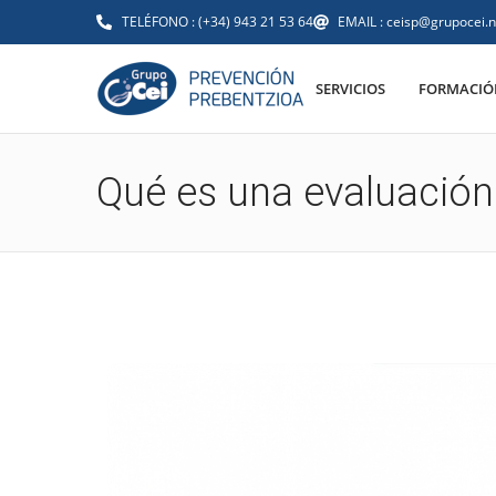
TELÉFONO : (+34) 943 21 53 64
EMAIL : ceisp@grupocei.n
SERVICIOS
FORMACIÓN
Qué es una evaluación 