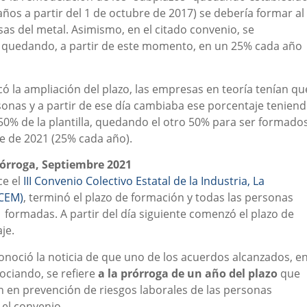
ños a partir del 1 de octubre de 2017) se debería formar al
as del metal. Asimismo, en el citado convenio, se
je quedando, a partir de este momento, en un 25% cada año
có la ampliación del plazo, las empresas en teoría tenían qu
sonas y a partir de ese día cambiaba ese porcentaje tenien
0% de la plantilla, quedando el otro 50% para ser formado
e de 2021 (25% cada año).
rórroga, Septiembre 2021
ce el
III Convenio Colectivo Estatal de la Industria, La
(CEM)
, terminó el plazo de formación y todas las personas
 formadas. A partir del día siguiente comenzó el plazo de
je.
 conoció la noticia de que uno de los acuerdos alcanzados, e
ociando, se refiere
a la prórroga de un año del plazo
que
 en prevención de riesgos laborales de las personas
 el convenio.