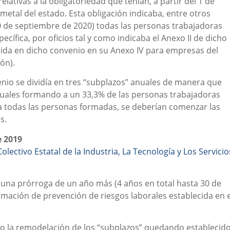
lativas a la obligatoriedad que tenían, a partir del 1 de
metal del estado. Esta obligación indicaba, entre otros
30 de septiembre de 2020) todas las personas trabajadoras
cífica, por oficios tal y como indicaba el Anexo II de dicho
ecida en dicho convenio en su Anexo IV para empresas del
ón).
enio se dividía en tres “subplazos” anuales de manera que
uales formando a un 33,3% de las personas trabajadoras
o a todas las personas formadas, se deberían comenzar las
s.
e 2019
Colectivo Estatal de la Industria, La Tecnología y Los Servicio
 una prórroga de un año más (4 años en total hasta 30 de
ormación de prevención de riesgos laborales establecida en e
go la remodelación de los “subplazos” quedando establecid