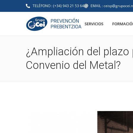
TELÉFONO : (+34) 943 21 53 64
EMAIL : ceisp@grupocei.n
SERVICIOS
FORMACIÓN
¿Ampliación del plazo 
Convenio del Metal?