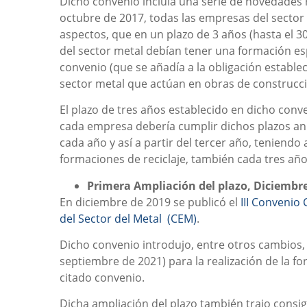
Dicho convenio incluía una serie de novedades re
octubre de 2017, todas las empresas del sector 
aspectos, que en un plazo de 3 años (hasta el 
del sector metal debían tener una formación espe
convenio (que se añadía a la obligación establ
sector metal que actúan en obras de construcci
El plazo de tres años establecido en dicho conv
cada empresa debería cumplir dichos plazos an
cada año y así a partir del tercer año, teniend
formaciones de reciclaje, también cada tres año
Primera Ampliación del plazo, Diciembr
En diciembre de 2019 se publicó el
III Convenio 
del Sector del Metal (CEM)
.
Dicho convenio introdujo, entre otros cambios,
septiembre de 2021) para la realización de la f
citado convenio.
Dicha ampliación del plazo también trajo consi