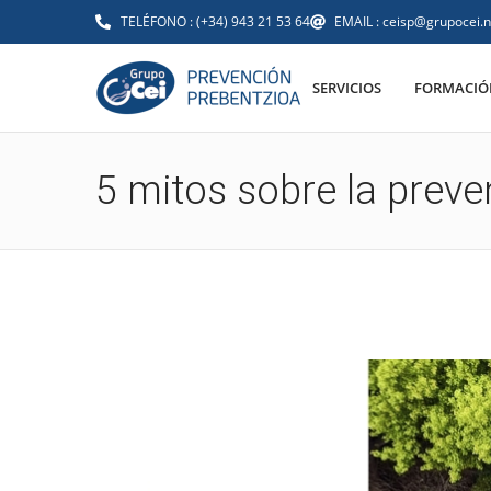
TELÉFONO : (+34) 943 21 53 64
EMAIL : ceisp@grupocei.n
SERVICIOS
FORMACIÓN
5 mitos sobre la preve