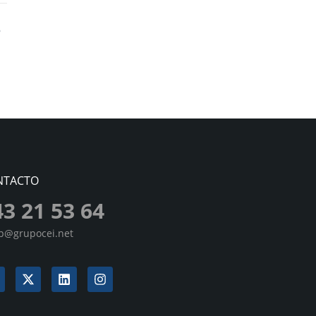
NTACTO
43 21 53 64
sp@grupocei.net