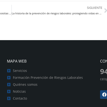
SIGUIENTE
Evaluación de riesgos psicosociales en empresas: todo lo que necesitas saber
La historia de la prevención de riesgos laborales: protegiendo vidas en el lugar de trabajo
MAPA WEB
CO
9
Servicios
Formación Prevención de Riesgos Laborales
cei
Quiénes somos
Noticias
Contacto
.