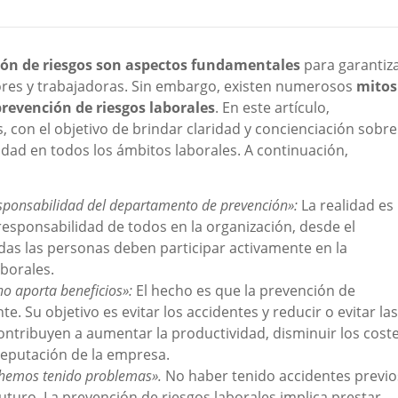
ción de riesgos son aspectos fundamentales
para garantiz
dores y trabajadoras. Sin embargo, existen numerosos
mitos
prevención de riesgos laborales
. En este artículo,
on el objetivo de brindar claridad y concienciación sobre
idad en todos los ámbitos laborales. A continuación,
esponsabilidad del departamento de prevención»:
La realidad es
responsabilidad de todos en la organización, desde el
Todas las personas deben participar activamente en la
aborales.
no aporta beneficios»:
El hecho es que la prevención de
te. Su objetivo es evitar los accidentes y reducir o evitar las
ntribuyen a aumentar la productividad, disminuir los cost
reputación de la empresa.
 hemos tenido problemas».
No haber tenido accidentes previo
uturo. La prevención de riesgos laborales implica prestar