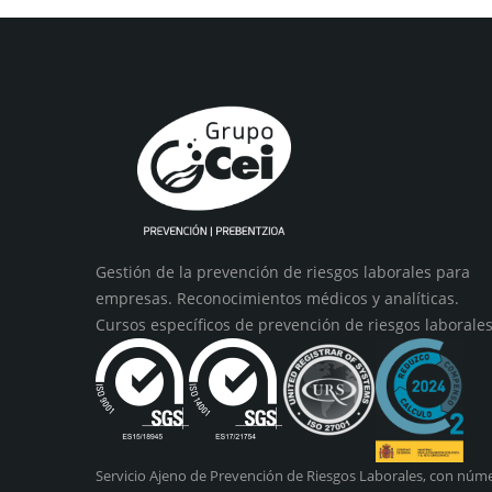
Gestión de la prevención de riesgos laborales para
empresas. Reconocimientos médicos y analíticas.
Cursos específicos de prevención de riesgos laborales
Servicio Ajeno de Prevención de Riesgos Laborales, con núme