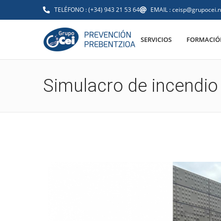
TELÉFONO : (+34) 943 21 53 64
EMAIL : ceisp@grupocei.n
SERVICIOS
FORMACIÓN
Simulacro de incendio 