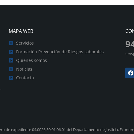
MAPA WEB
CO
9
Servicios
Formación Prevención de Riesgos Laborales
cei
Quiénes somos
Noticias
Contacto
.
ro de expediente 04.0026.50.01.06.01 del Departamento de Justicia, Economí