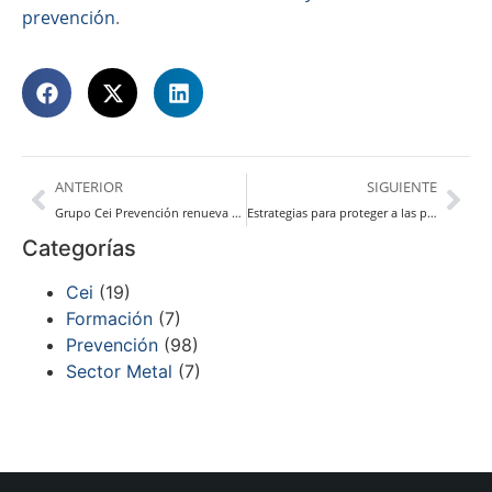
prevención
.
ANTERIOR
SIGUIENTE
Grupo Cei Prevención renueva su compromiso con el Club Deportivo Bidasoa de Balonmano
Estrategias para proteger a las personas de mayor edad en el puesto de trabajo
Categorías
Cei
(19)
Formación
(7)
Prevención
(98)
Sector Metal
(7)