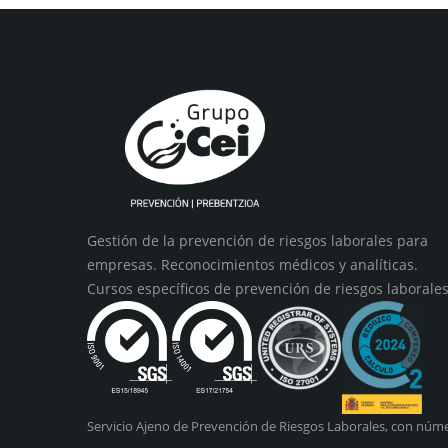
Gestión de la prevención de riesgos laborales para
empresas. Reconocimientos médicos y analíticas.
Cursos específicos de prevención de riesgos laborales
Servicio Ajeno de Prevención de Riesgos Laborales, con núme