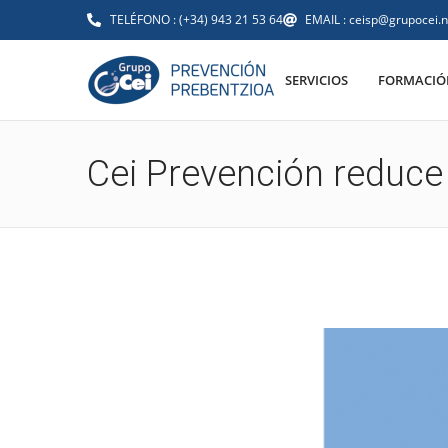
TELÉFONO : (+34) 943 21 53 64
EMAIL : ceisp@grupocei.n
SERVICIOS
FORMACIÓN
Cei Prevención reduce