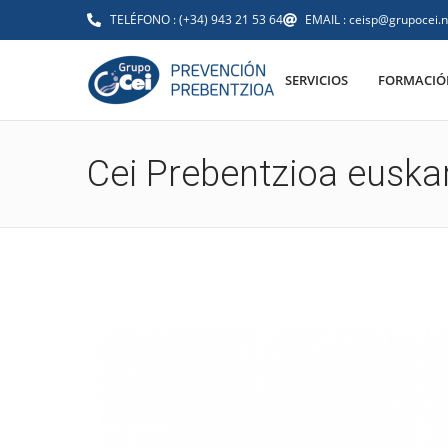
TELÉFONO : (+34) 943 21 53 64
EMAIL : ceisp@grupocei.n
SERVICIOS
FORMACIÓN
Cei Prebentzioa euskar