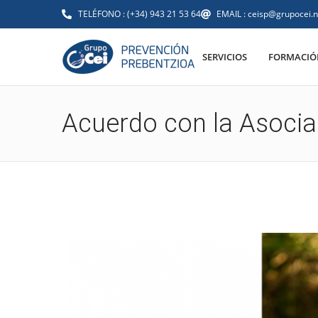
TELÉFONO : (+34) 943 21 53 64
EMAIL : ceisp@grupocei.n
SERVICIOS
FORMACIÓN
Acuerdo con la Asocia