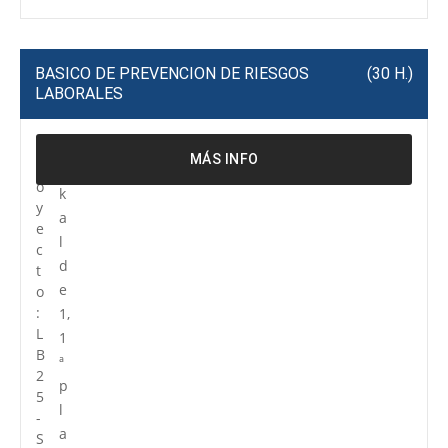
BASICO DE PREVENCION DE RIESGOS
(30 H.)
LABORALES
P
R
MÁS INFO
r
e
o
k
y
a
e
l
c
d
t
e
o
:
1,
L
1
B
ª
2
p
5
l
-
a
S