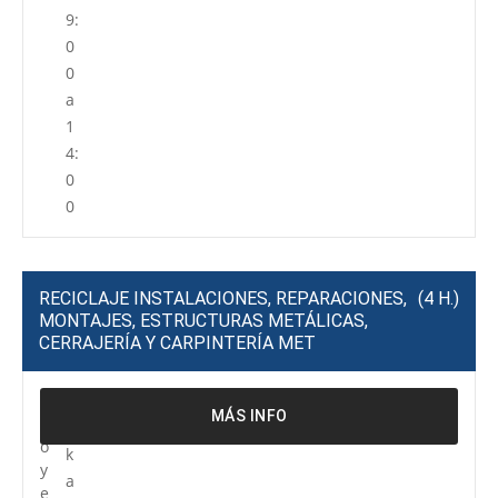
9:
0
0
a
1
4:
0
0
RECICLAJE INSTALACIONES, REPARACIONES,
(4 H.)
MONTAJES, ESTRUCTURAS METÁLICAS,
CERRAJERÍA Y CARPINTERÍA MET
P
R
MÁS INFO
r
e
o
k
y
a
e