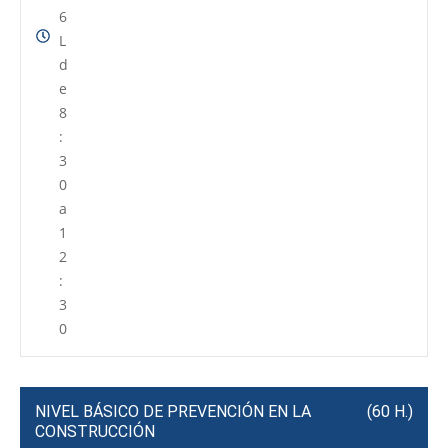
6
L
d
e
8
:
3
0
a
1
2
:
3
0
NIVEL BÁSICO DE PREVENCIÓN EN LA
(60 H.)
CONSTRUCCIÓN