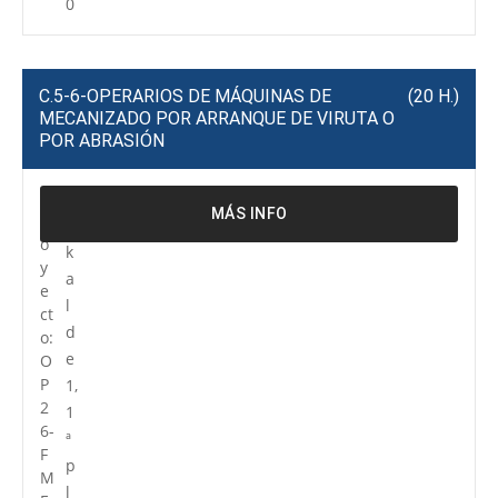
0
C.5-6-OPERARIOS DE MÁQUINAS DE
(20 H.)
MECANIZADO POR ARRANQUE DE VIRUTA O
POR ABRASIÓN
P
R
MÁS INFO
r
e
o
k
y
a
e
l
ct
d
o:
e
O
P
1,
2
1
6-
ª
F
p
M
l