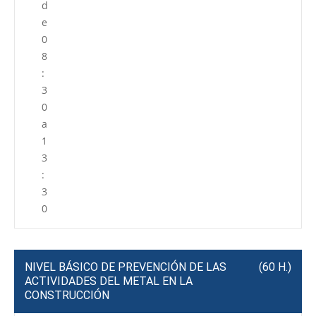
d
e
0
8
:
3
0
a
1
3
:
3
0
NIVEL BÁSICO DE PREVENCIÓN DE LAS
(60 H.)
ACTIVIDADES DEL METAL EN LA
CONSTRUCCIÓN