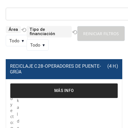
⟲
Área
Tipo de
⟲
REINICIAR FILTROS
financiación
Todo
▾
Todo
▾
RECICLAJE C.28-OPERADORES DE PUENTE-
(4 H.)
GRÚA
P
R
MÁS INFO
r
e
o
k
y
a
e
l
ct
d
o:
e