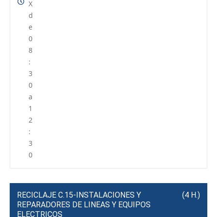
X
d
e
0
8
:
3
0
a
1
2
:
3
0
RECICLAJE C.15-INSTALACIONES Y
(4 H.)
REPARADORES DE LINEAS Y EQUIPOS
ELECTRICOS