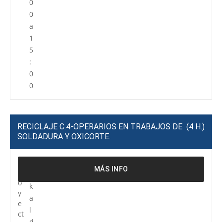
0
0
a
1
5
:
0
0
RECICLAJE C.4-OPERARIOS EN TRABAJOS DE
(4 H.)
SOLDADURA Y OXICORTE.
P
R
MÁS INFO
r
e
o
k
y
a
e
l
ct
d