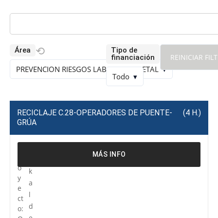
⟲
Área
Tipo de
⟲
REINICIAR FIL
financiación
PREVENCION RIESGOS LABORALES METAL
▾
Todo
▾
RECICLAJE C.28-OPERADORES DE PUENTE-
(4 H.)
GRÚA
P
R
MÁS INFO
r
e
o
k
y
a
e
l
ct
d
o:
e