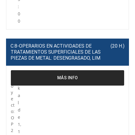
:
0
0
C.8-OPERARIOS EN ACTIVIDADES DE
(20 H.)
TRATAMIENTOS SUPERFICIALES DE LAS
PIEZAS DE METAL: DESENGRASADO, LIM
P
R
MÁS INFO
r
e
o
k
y
a
e
l
ct
d
o:
e
O
P
1,
2
1