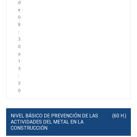
d
e
0
8
:
3
0
a
1
3
:
3
0
NIVEL BÁSICO DE PREVENCIÓN DE LAS
(60 H.)
ACTIVIDADES DEL METAL EN LA
CONSTRUCCIÓN