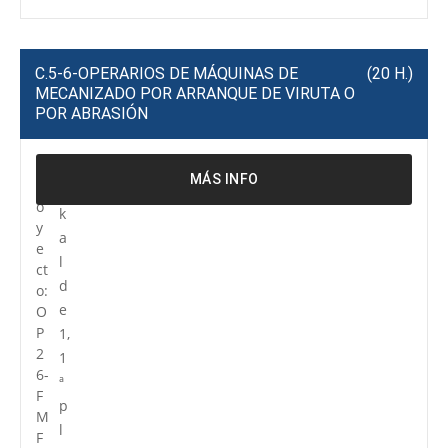
C.5-6-OPERARIOS DE MÁQUINAS DE
(20 H.)
MECANIZADO POR ARRANQUE DE VIRUTA O
POR ABRASIÓN
P
R
MÁS INFO
r
e
o
k
y
a
e
l
ct
d
o:
e
O
P
1,
2
1
6-
ª
F
p
M
l
F