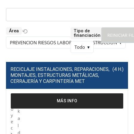
⟲
Área
Tipo de
⟲
REINICIAR FI
financiación
PREVENCION RIESGOS LABORALES CONSTRUCCION
▾
Todo
▾
RECICLAJE INSTALACIONES, REPARACIONES,
(4 H.)
MONTAJES, ESTRUCTURAS METÁLICAS,
CERRAJERÍA Y CARPINTERÍA MET
P
R
MÁS INFO
r
e
o
k
y
a
e
l
c
d