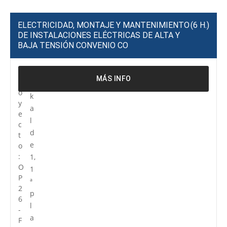
ELECTRICIDAD, MONTAJE Y MANTENIMIENTO
(6 H.)
DE INSTALACIONES ELÉCTRICAS DE ALTA Y
BAJA TENSIÓN CONVENIO CO
P
R
MÁS INFO
r
e
o
k
y
a
e
l
c
d
t
e
o
:
1,
O
1
P
ª
2
p
6
l
-
a
F