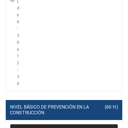
L
d
e
8
:
3
0
a
1
2
:
3
0
NIVEL BÁSICO DE PREVENCIÓN EN LA
(60 H.)
CONSTRUCCIÓN
P
R