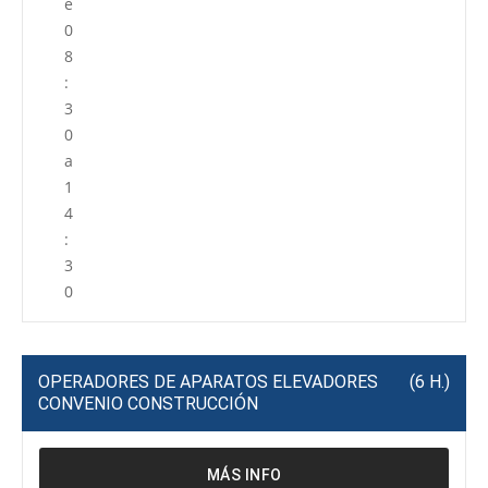
e
0
8
:
3
0
a
1
4
:
3
0
OPERADORES DE APARATOS ELEVADORES
(6 H.)
CONVENIO CONSTRUCCIÓN
P
C
MÁS INFO
r
e