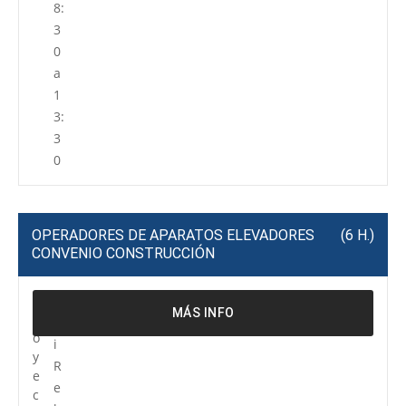
8:
3
0
a
1
3:
3
0
OPERADORES DE APARATOS ELEVADORES
(6 H.)
CONVENIO CONSTRUCCIÓN
P
C
MÁS INFO
r
e
o
i
y
R
e
e
c