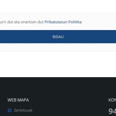
kurri dut eta onartzen dut
Pribatutasun Politika
BIDALI
WEB MAPA
KO
9
Zerbitzuak