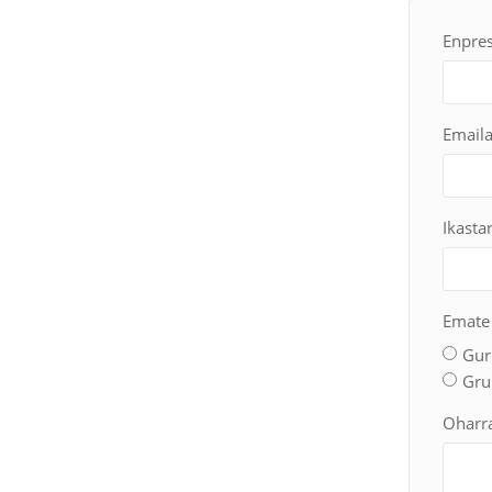
Enpre
Email
Ikasta
Emate
Gur
Gru
Oharr