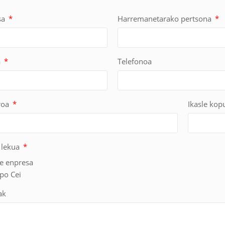
sa
Harremanetarako pertsona
a
Telefonoa
roa
Ikasle ko
 lekua
e enpresa
po Cei
ak