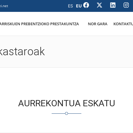
i.net
ARRISKUEN PREBENTZIOKO PRESTAKUNTZA
NOR GARA
KONTAKT
ikastaroak
AURREKONTUA ESKATU