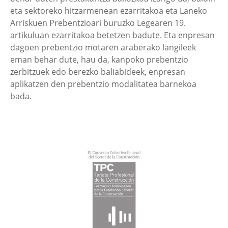
eta sektoreko hitzarmenean ezarritakoa eta Laneko
Arriskuen Prebentzioari buruzko Legearen 19.
artikuluan ezarritakoa betetzen badute. Eta enpresan
dagoen prebentzio motaren araberako langileek
eman behar dute, hau da, kanpoko prebentzio
zerbitzuek edo berezko baliabideek, enpresan
aplikatzen den prebentzio modalitatea barnekoa
bada.