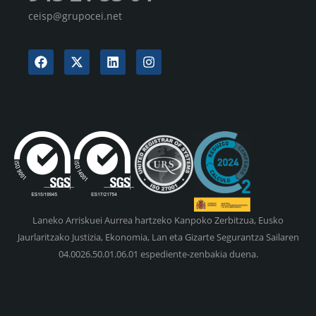
ceisp@grupocei.net
Laneko Arriskuei Aurrea hartzeko Kanpoko Zerbitzua, Eusko
Jaurlaritzako Justizia, Ekonomia, Lan eta Gizarte Segurantza Sailaren
04.0026.50.01.06.01 espediente-zenbakia duena.