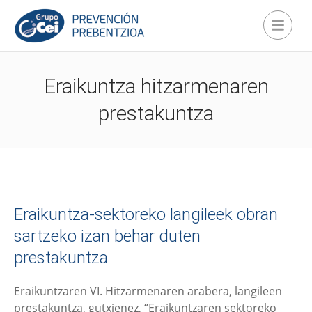
Eraikuntza hitzarmenaren
prestakuntza
Eraikuntza-sektoreko langileek obran
sartzeko izan behar duten
prestakuntza
Eraikuntzaren VI. Hitzarmenaren arabera, langileen
prestakuntza, gutxienez, “Eraikuntzaren sektoreko