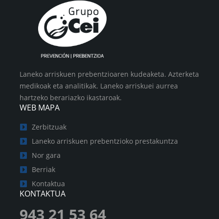
Laneko arriskuen prebentzioaren kudeaketa. Azterketa
medikoak eta analitikak. Laneko arriskuei aurrea
hartzeko berariazko ikastaroak.
WEB MAPA
Zerbitzuak
Laneko arriskuen prebentzioko prestakuntza
Nor gara
Berriak
Kontaktua
KONTAKTUA
943 21 53 64