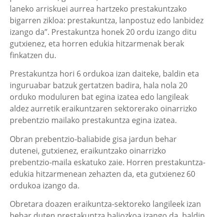
laneko arriskuei aurrea hartzeko prestakuntzako
bigarren zikloa: prestakuntza, lanpostuz edo lanbidez
izango da”. Prestakuntza honek 20 ordu izango ditu
gutxienez, eta horren edukia hitzarmenak berak
finkatzen du.
Prestakuntza hori 6 ordukoa izan daiteke, baldin eta
inguruabar batzuk gertatzen badira, hala nola 20
orduko moduluren bat egina izatea edo langileak
aldez aurretik eraikuntzaren sektorerako oinarrizko
prebentzio mailako prestakuntza egina izatea.
Obran prebentzio-baliabide gisa jardun behar
dutenei, gutxienez, eraikuntzako oinarrizko
prebentzio-maila eskatuko zaie. Horren prestakuntza-
edukia hitzarmenean zehazten da, eta gutxienez 60
ordukoa izango da.
Obretara doazen eraikuntza-sektoreko langileek izan
behar duten prestakuntza baliozkoa izango da, baldin