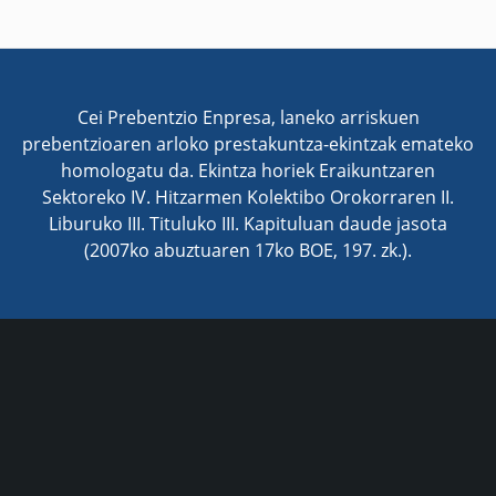
Cei Prebentzio Enpresa, laneko arriskuen
prebentzioaren arloko prestakuntza-ekintzak emateko
homologatu da. Ekintza horiek Eraikuntzaren
Sektoreko IV. Hitzarmen Kolektibo Orokorraren II.
Liburuko III. Tituluko III. Kapituluan daude jasota
(2007ko abuztuaren 17ko BOE, 197. zk.).