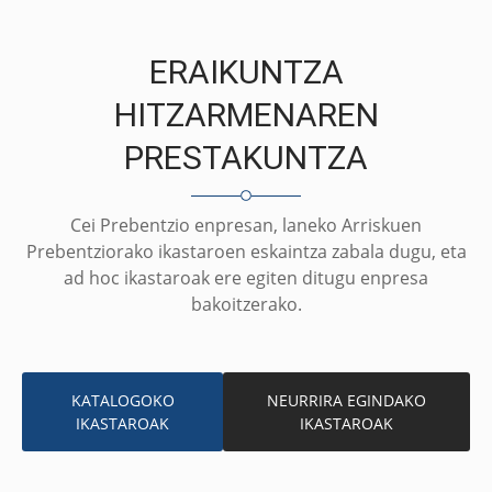
ERAIKUNTZA
HITZARMENAREN
PRESTAKUNTZA
Cei Prebentzio enpresan, laneko Arriskuen
Prebentziorako ikastaroen eskaintza zabala dugu, eta
ad hoc ikastaroak ere egiten ditugu enpresa
bakoitzerako.
KATALOGOKO
NEURRIRA EGINDAKO
IKASTAROAK
IKASTAROAK