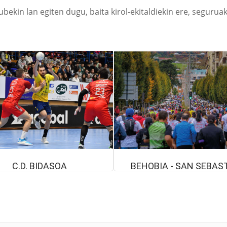
lubekin lan egiten dugu, baita kirol-ekitaldiekin ere, segurua
C.D. BIDASOA
BEHOBIA - SAN SEBAS