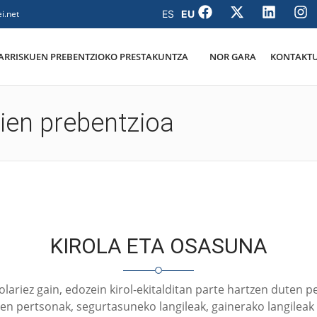
i.net
ARRISKUEN PREBENTZIOKO PRESTAKUNTZA
NOR GARA
KONTAKT
dien prebentzioa
KIROLA ETA OSASUNA
rolariez gain, edozein kirol-ekitalditan parte hartzen duten 
n pertsonak, segurtasuneko langileak, gainerako langileak e