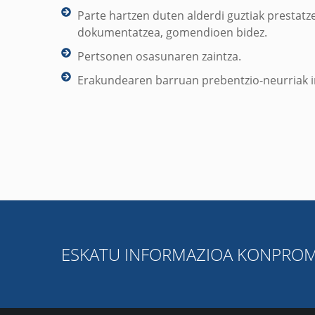
Parte hartzen duten alderdi guztiak prestatz
dokumentatzea, gomendioen bidez.
Pertsonen osasunaren zaintza.
Erakundearen barruan prebentzio-neurriak i
ESKATU INFORMAZIOA KONPROMI