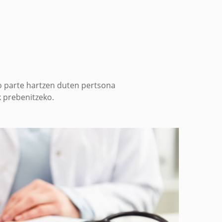
o parte hartzen duten pertsona
ak prebenitzeko.