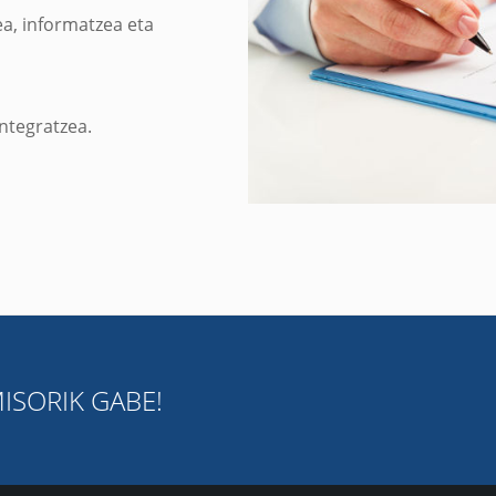
ea, informatzea eta
ntegratzea.
SORIK GABE!