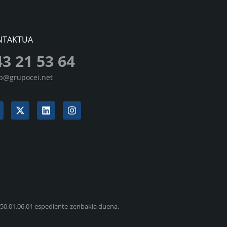
NTAKTUA
43 21 53 64
sp@grupocei.net
6.50.01.06.01 espediente-zenbakia duena.