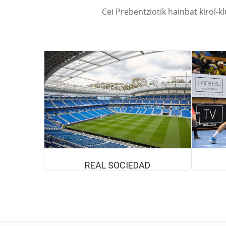
Cei Prebentziotik hainbat kirol-k
REAL SOCIEDAD