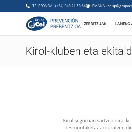
TELEFONOA : (+34) 943 21 53 64
EMAILA : ceisp@grupoce
ZERBITZUAK
LANEKO 
Kirol-kluben eta ekital
Kirol seguruan sartzen dira, ki
desmuntaketaz arduratzen dire