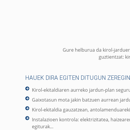
Gure helburua da kirol-jardue
guztientzat: ki
HAUEK DIRA EGITEN DITUGUN ZEREGIN
Kirol-ekitaldiaren aurreko jardun-plan segur
Gaixotasun mota jakin batzuen aurrean jardu
Kirol-ekitaldia gauzatzean, antolamenduarek
Instalazioen kontrola: elektrizitatea, haizear
egiturak...