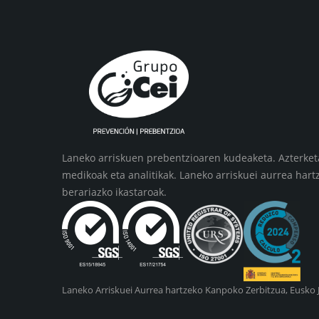
Laneko arriskuen prebentzioaren kudeaketa. Azterket
medikoak eta analitikak. Laneko arriskuei aurrea hart
berariazko ikastaroak.
Laneko Arriskuei Aurrea hartzeko Kanpoko Zerbitzua, Eusko Ja