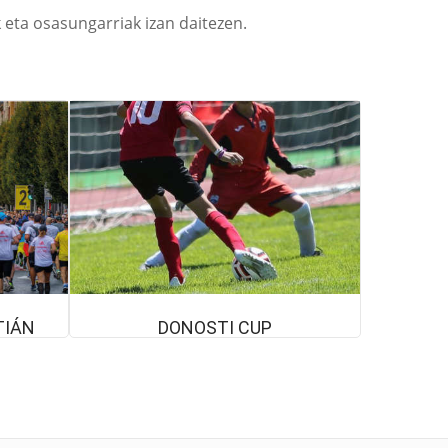
k eta osasungarriak izan daitezen.
TIÁN
DONOSTI CUP