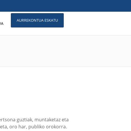
AURREKONTUA ESKATU
UA
pertsona guztiak, muntaketaz eta
ta, oro har, publiko orokorra.