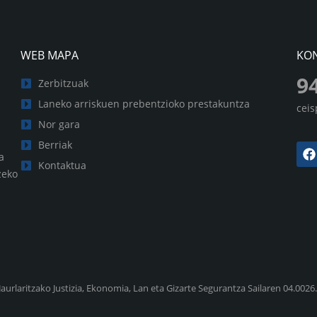
WEB MAPA
KO
9
Zerbitzuak
Laneko arriskuen prebentzioko prestakuntza
cei
Nor gara
Berriak
a
Kontaktua
zeko
urlaritzako Justizia, Ekonomia, Lan eta Gizarte Segurantza Sailaren 04.002