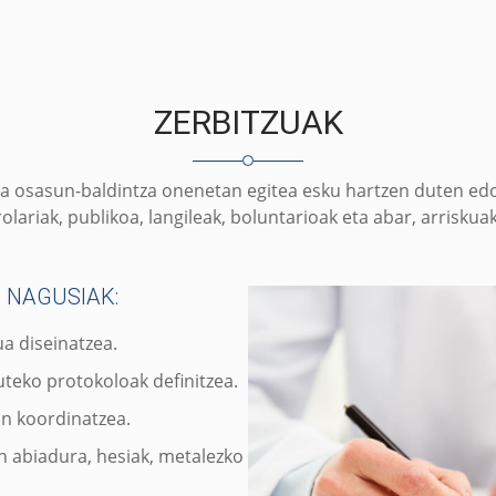
ZERBITZUAK
ra osasun-baldintza onenetan egitea esku hartzen duten ed
rolariak, publikoa, langileak, boluntarioak eta abar, arrisku
 NAGUSIAK:
ua diseinatzea.
teko protokoloak definitzea.
in koordinatzea.
en abiadura, hesiak, metalezko