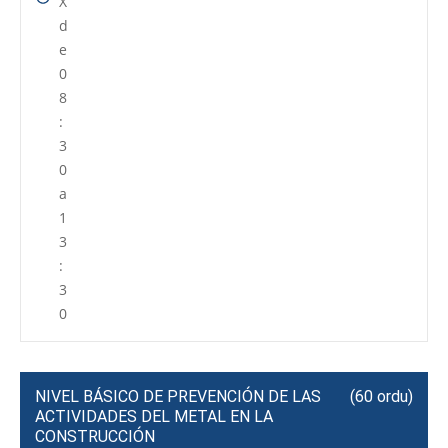
X
d
e
0
8
:
3
0
a
1
3
:
3
0
NIVEL BÁSICO DE PREVENCIÓN DE LAS
(60 ordu)
ACTIVIDADES DEL METAL EN LA
CONSTRUCCIÓN