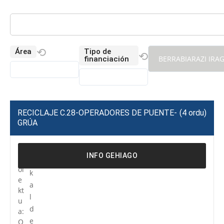
⟲
Área
Tipo de
⟲
BERRABIARAZI IRA
financiación
RECICLAJE C.28-OPERADORES DE PUENTE-
(4 ordu)
GRÚA
P
R
INFO GEHIAGO
r
e
oi
k
e
a
kt
l
u
d
a:
e
O