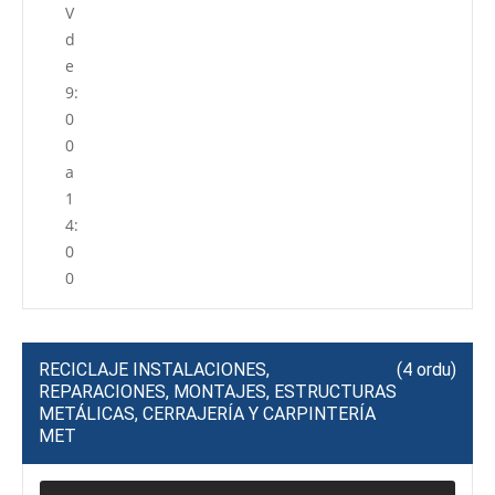
V
d
e
9:
0
0
a
1
4:
0
0
RECICLAJE INSTALACIONES,
(4 ordu)
REPARACIONES, MONTAJES, ESTRUCTURAS
METÁLICAS, CERRAJERÍA Y CARPINTERÍA
MET
P
R