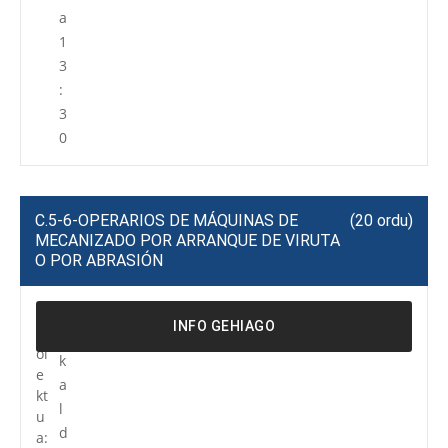
a
1
3
:
3
0
C.5-6-OPERARIOS DE MÁQUINAS DE
(20 ordu)
MECANIZADO POR ARRANQUE DE VIRUTA
O POR ABRASIÓN
P
R
INFO GEHIAGO
r
e
oi
k
e
a
kt
l
u
d
a: