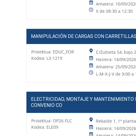
Amaiera: 10/09/202
X de 08:30 a 12:30
MANIPULACIÓN DE CARGAS CON CARRETILLAS
Proiektua:
EDUC_FOR
C/Zubieta 54, bajo
Kodea: L3-1219
Hasiera: 14/09/202
Amaiera: 25/09/202
L-M-X-J-V de 9:00 a 
ELECTRICIDAD, MONTAJE Y MANTENIMIENTO D
CONVENIO CO
Proiektua:
OP26-FLC
Rekalde 1, 1ª plant
Kodea: ELE09
Hasiera: 14/09/202
Amaiera: 14/09/202