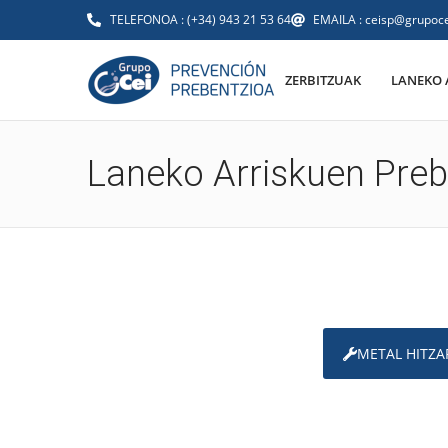
TELEFONOA : (+34) 943 21 53 64
EMAILA : ceisp@grupoce
ZERBITZUAK
LANEKO 
Laneko Arriskuen Preb
METAL HITZ