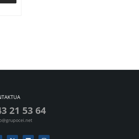
NTAKTUA
43 21 53 64
sp@grupocei.net