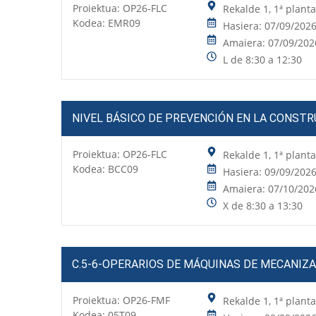
Proiektua:
OP26-FLC
Rekalde 1, 1ª plant
Kodea: EMR09
Hasiera: 07/09/202
Amaiera: 07/09/202
L de 8:30 a 12:30
NIVEL BÁSICO DE PREVENCIÓN EN LA CONST
Proiektua:
OP26-FLC
Rekalde 1, 1ª plant
Kodea: BCC09
Hasiera: 09/09/202
Amaiera: 07/10/202
X de 8:30 a 13:30
C.5-6-OPERARIOS DE MÁQUINAS DE MECANIZ
Proiektua:
OP26-FMF
Rekalde 1, 1ª plant
Kodea: 05T09