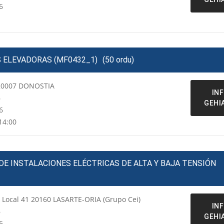
6
 ELEVADORAS (MF0432_1)
(50 ordu)
 20007 DONOSTIA
IN
6
GEHI
6
14:00
E INSTALACIONES ELÉCTRICAS DE ALTA Y BAJA TENSIÓN
a Local 41 20160 LASARTE-ORIA (Grupo Cei)
IN
6
GEHI
6