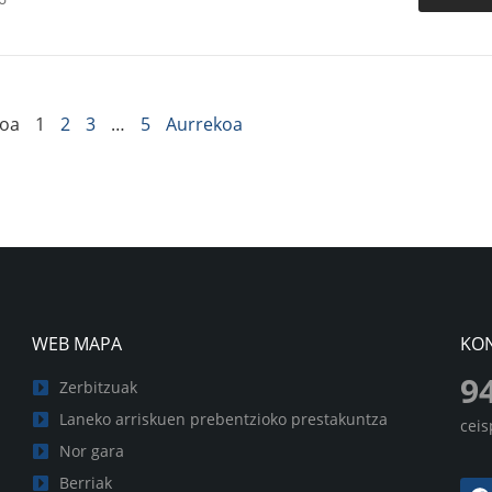
oa
1
2
3
…
5
Aurrekoa
WEB MAPA
KO
9
Zerbitzuak
Laneko arriskuen prebentzioko prestakuntza
cei
Nor gara
Berriak