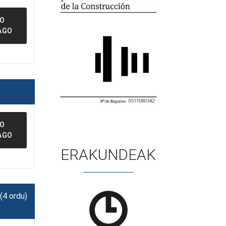
FO
AGO
FO
AGO
ERAKUNDEAK
(4 ordu)