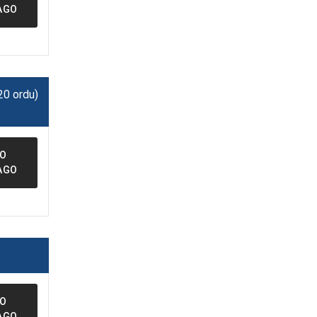
AGO
20 ordu)
FO
AGO
FO
AGO