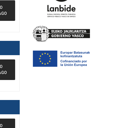
FO
AGO
FO
AGO
FO