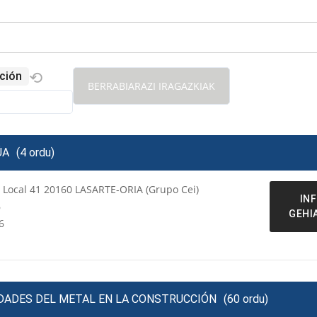
⟲
ación
BERRABIARAZI IRAGAZKIAK
ÚA
(4 ordu)
a Local 41 20160 LASARTE-ORIA (Grupo Cei)
IN
6
GEHI
6
IDADES DEL METAL EN LA CONSTRUCCIÓN
(60 ordu)