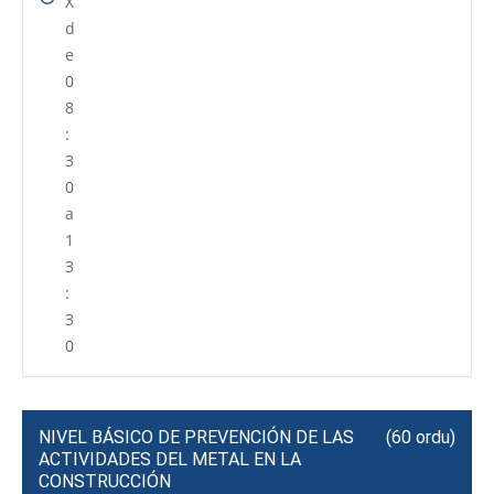
X
d
e
0
8
:
3
0
a
1
3
:
3
0
NIVEL BÁSICO DE PREVENCIÓN DE LAS
(60 ordu)
ACTIVIDADES DEL METAL EN LA
CONSTRUCCIÓN