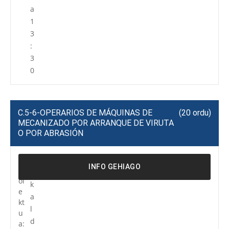
a
1
3
:
3
0
C.5-6-OPERARIOS DE MÁQUINAS DE
(20 ordu)
MECANIZADO POR ARRANQUE DE VIRUTA
O POR ABRASIÓN
P
R
INFO GEHIAGO
r
e
oi
k
e
a
kt
l
u
d
a: