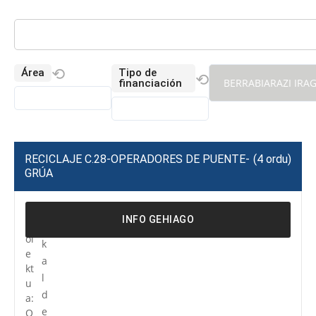
⟲
Área
Tipo de
⟲
BERRABIARAZI IRA
financiación
RECICLAJE C.28-OPERADORES DE PUENTE-
(4 ordu)
GRÚA
P
R
INFO GEHIAGO
r
e
oi
k
e
a
kt
l
u
d
a:
e
O