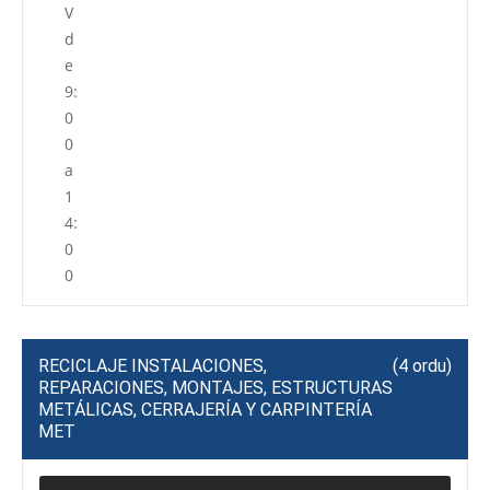
V
d
e
9:
0
0
a
1
4:
0
0
RECICLAJE INSTALACIONES,
(4 ordu)
REPARACIONES, MONTAJES, ESTRUCTURAS
METÁLICAS, CERRAJERÍA Y CARPINTERÍA
MET
P
R