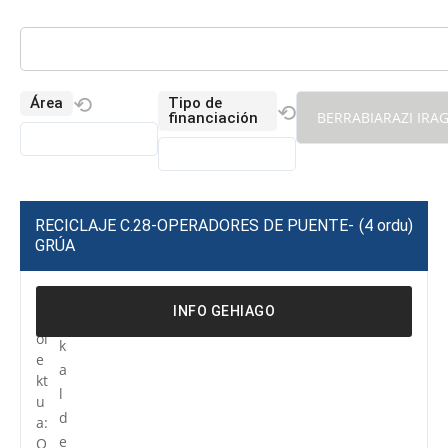
⟲
Área
Tipo de
⟲
BERRABIARAZI IRA
financiación
RECICLAJE C.28-OPERADORES DE PUENTE-
(4 ordu)
GRÚA
P
R
INFO GEHIAGO
r
e
oi
k
e
a
kt
l
u
d
a:
e
O