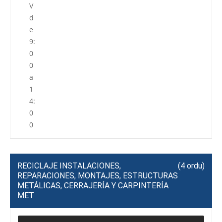
V
d
e
9:
0
0
a
1
4:
0
0
RECICLAJE INSTALACIONES,
(4 ordu)
REPARACIONES, MONTAJES, ESTRUCTURAS
METÁLICAS, CERRAJERÍA Y CARPINTERÍA
MET
P
R