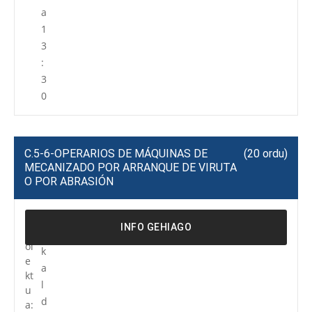
a
1
3
:
3
0
C.5-6-OPERARIOS DE MÁQUINAS DE
(20 ordu)
MECANIZADO POR ARRANQUE DE VIRUTA
O POR ABRASIÓN
P
R
INFO GEHIAGO
r
e
oi
k
e
a
kt
l
u
d
a: