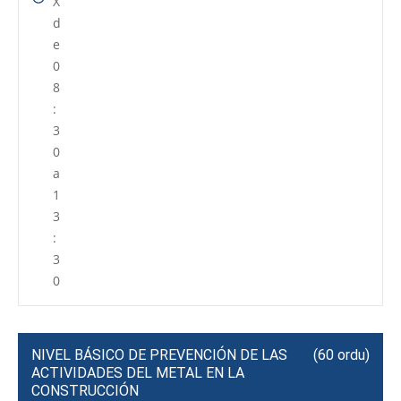
X
d
e
0
8
:
3
0
a
1
3
:
3
0
NIVEL BÁSICO DE PREVENCIÓN DE LAS
(60 ordu)
ACTIVIDADES DEL METAL EN LA
CONSTRUCCIÓN