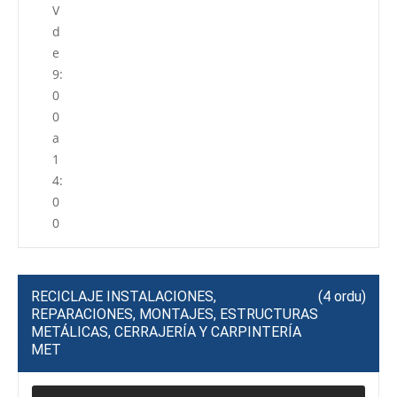
V
d
e
9:
0
0
a
1
4:
0
0
RECICLAJE INSTALACIONES,
(4 ordu)
REPARACIONES, MONTAJES, ESTRUCTURAS
METÁLICAS, CERRAJERÍA Y CARPINTERÍA
MET
P
R