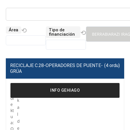
⟲
Área
Tipo de
⟲
BERRABIARAZI IRA
financiación
RECICLAJE C.28-OPERADORES DE PUENTE-
(4 ordu)
GRÚA
P
R
INFO GEHIAGO
r
e
oi
k
e
a
kt
l
u
d
a:
e
O