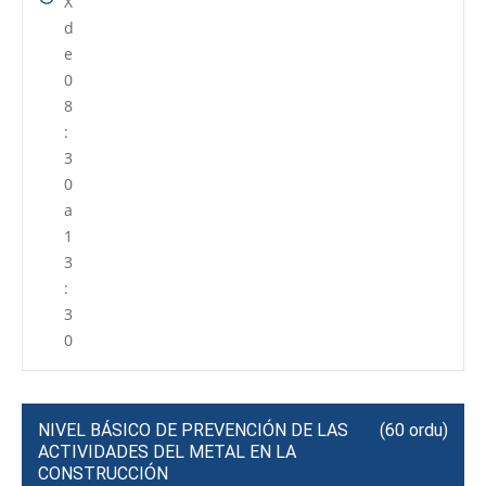
X
d
e
0
8
:
3
0
a
1
3
:
3
0
NIVEL BÁSICO DE PREVENCIÓN DE LAS
(60 ordu)
ACTIVIDADES DEL METAL EN LA
CONSTRUCCIÓN