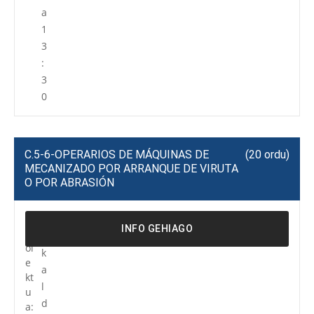
a
1
3
:
3
0
C.5-6-OPERARIOS DE MÁQUINAS DE
(20 ordu)
MECANIZADO POR ARRANQUE DE VIRUTA
O POR ABRASIÓN
P
R
INFO GEHIAGO
r
e
oi
k
e
a
kt
l
u
d
a: